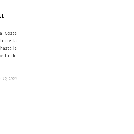
UL
la Costa
la costa
hasta la
costa de
io 12, 2023