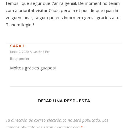
temps i que segur que t’anirà genial. De moment no tenim
com a prioritat visitar Cuba, però ja et puc dir que quan hi
volguem anar, segur que ens informem genial gràcies a tu.
T’anem llegint!
SARAH
Junio 7, 2020 A Las 6:46 Pm
Responder
Moltes gràcies guapos!
DEJAR UNA RESPUESTA
Tu dirección de correo electrónico no será publicada.
Los
campos obligatorios están marcados con
*