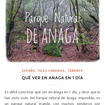
,
,
ESPAÑA
ISLAS CANARIAS
TENERIFE
QUÉ VER EN ANAGA EN 1 DÍA
Es difícil concretar qué ver en Anaga en 1 día, y decir que lo
has visto todo del Parque natural de Anaga. Imposible, es
un parque natural grande, con muchos senderos por