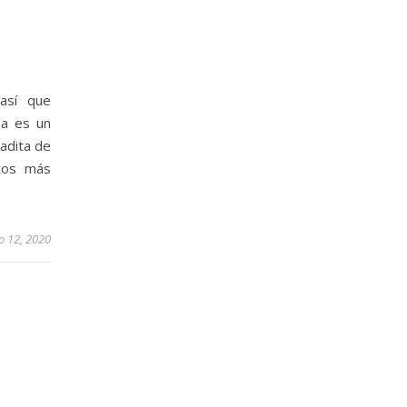
así que
na es un
adita de
atos más
o 12, 2020