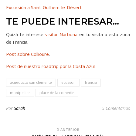
Excursión a Saint-Guilhem-le-Désert
TE PUEDE INTERESAR…
Quizá te interese
visitar Narbona
en tu visita a esta zona
de Francia.
Post sobre Collioure
.
Post de nuestro roadtrip por la Costa Azul.
acueducto san clemente
ecusson
francia
montpellier
place de la comedie
Por
Sarah
5 Comentarios
ANTERIOR