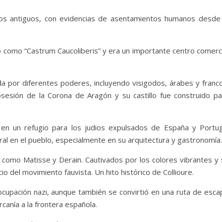
pos antiguos, con evidencias de asentamientos humanos desde 
o como “Castrum Caucoliberis” y era un importante centro comerci
tada por diferentes poderes, incluyendo visigodos, árabes y franc
posesión de la Corona de Aragón y su castillo fue construido pa
ió en un refugio para los judios expulsados de España y Portug
tural en el pueblo, especialmente en su arquitectura y gastronomía
as como Matisse y Derain. Cautivados por los colores vibrantes y
io del movimiento fauvista. Un hito histórico de Collioure.
ocupación nazi, aunque también se convirtió en una ruta de esca
rcanía a la frontera española.