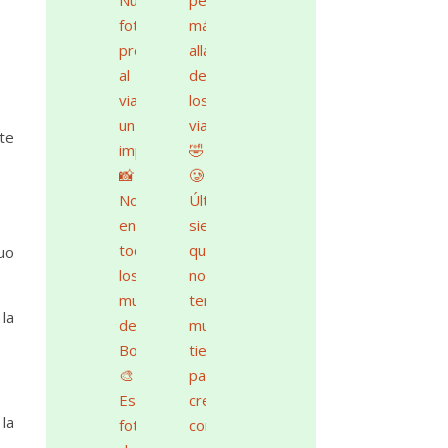
te
uo
la
 la