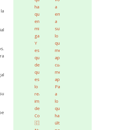
la
al
os.
ra
al
.
 su
pe