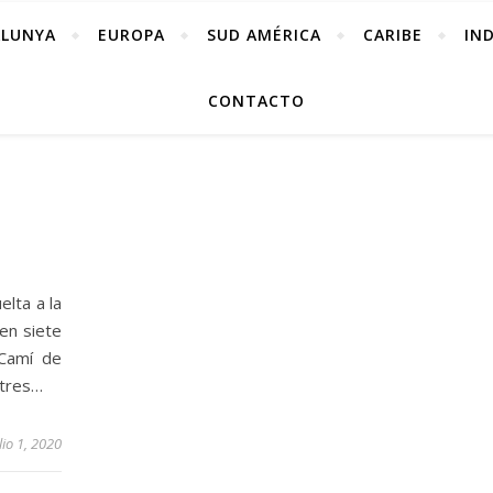
ALUNYA
EUROPA
SUD AMÉRICA
CARIBE
IN
CONTACTO
lta a la
en siete
 Camí de
 tres…
lio 1, 2020