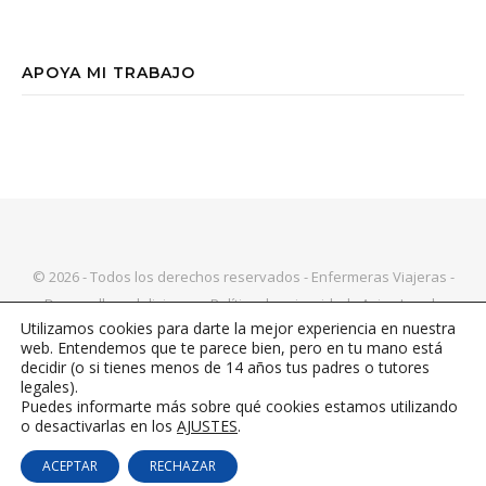
APOYA MI TRABAJO
© 2026 - Todos los derechos reservados - Enfermeras Viajeras -
Desarrollo web
livire.es
-
Política de privacidad
-
Aviso Legal
-
Utilizamos cookies para darte la mejor experiencia en nuestra
Política de Cookies
|
Bard Tema de
WP Royal
.
web. Entendemos que te parece bien, pero en tu mano está
decidir (o si tienes menos de 14 años tus padres o tutores
legales).
Puedes informarte más sobre qué cookies estamos utilizando
VOLVER ARRIBA
o desactivarlas en los
AJUSTES
.
ACEPTAR
RECHAZAR