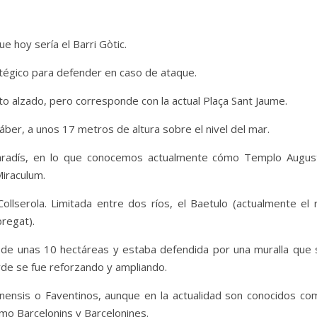
e hoy sería el Barri Gòtic.
atégico para defender en caso de ataque.
o alzado, pero corresponde con la actual Plaça Sant Jaume.
ber, a unos 17 metros de altura sobre el nivel del mar.
Paradís, en lo que conocemos actualmente cómo Templo Augus
iraculum.
llserola. Limitada entre dos ríos, el Baetulo (actualmente el r
obregat).
 de unas 10 hectáreas y estaba defendida por una muralla que 
arde se fue reforzando y ampliando.
nensis o Faventinos, aunque en la actualidad son conocidos co
mo Barcelonins y Barcelonines.