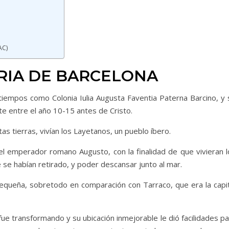
S
AC)
ORIA DE BARCELONA
tiempos como Colonia Iulia Augusta Faventia Paterna Barcino, y 
nte entre el año 10-15 antes de Cristo.
as tierras, vivían los Layetanos, un pueblo íbero.
el emperador romano Augusto, con la finalidad de que vivieran l
e se habían retirado, y poder descansar junto al mar.
equeña, sobretodo en comparación con Tarraco, que era la capit
e transformando y su ubicación inmejorable le dió facilidades pa