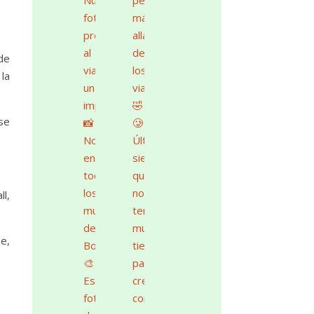
de
la
se
ll,
be,