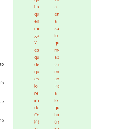
to
ío
se
mo