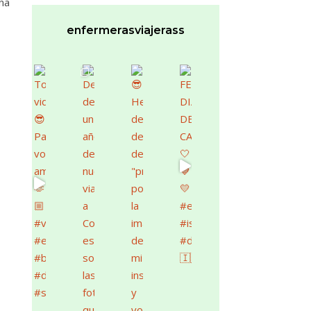
na
enfermerasviajerass