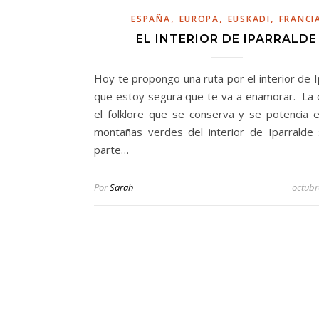
,
,
,
ESPAÑA
EUROPA
EUSKADI
FRANCI
EL INTERIOR DE IPARRALDE
Hoy te propongo una ruta por el interior de I
que estoy segura que te va a enamorar. La c
el folklore que se conserva y se potencia e
montañas verdes del interior de Iparralde
parte…
Por
Sarah
octubr