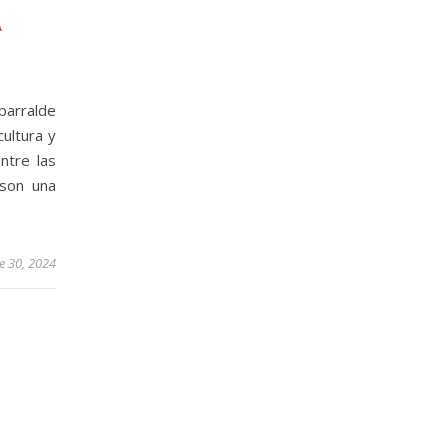
A
parralde
ultura y
ntre las
 son una
e 30, 2024