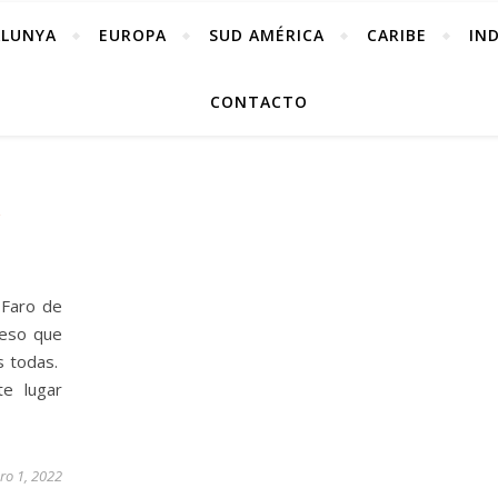
ALUNYA
EUROPA
SUD AMÉRICA
CARIBE
IN
CONTACTO
S
 Faro de
 eso que
s todas.
te lugar
ro 1, 2022