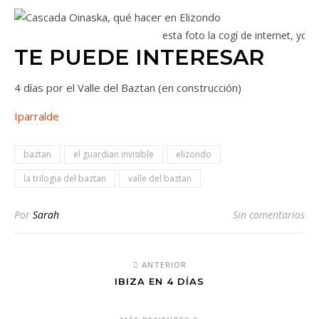
esta foto la cogí de internet, yo la
TE PUEDE INTERESAR
4 días por el Valle del Baztan (en construcción)
Iparrald
e
baztan
el guardian invisible
elizondo
la trilogia del baztan
valle del baztan
Por
Sarah
Sin comentarios
ANTERIOR
IBIZA EN 4 DÍAS