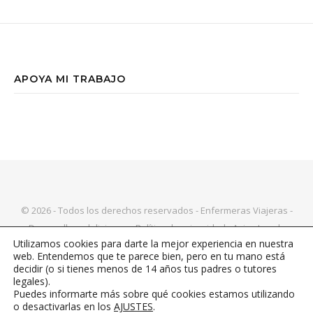
APOYA MI TRABAJO
© 2026 - Todos los derechos reservados - Enfermeras Viajeras -
Desarrollo web
livire.es
-
Política de privacidad
-
Aviso Legal
-
Utilizamos cookies para darte la mejor experiencia en nuestra
Política de Cookies
|
Bard Tema de
WP Royal
.
web. Entendemos que te parece bien, pero en tu mano está
decidir (o si tienes menos de 14 años tus padres o tutores
legales).
Puedes informarte más sobre qué cookies estamos utilizando
VOLVER ARRIBA
o desactivarlas en los
AJUSTES
.